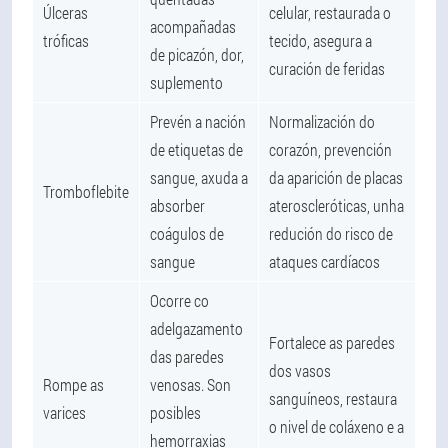
Úlceras
celular, restaurada o
acompañadas
tróficas
tecido, asegura a
de picazón, dor,
curación de feridas
suplemento
Prevén a nación
Normalización do
de etiquetas de
corazón, prevención
sangue, axuda a
da aparición de placas
Tromboflebite
absorber
ateroscleróticas, unha
coágulos de
redución do risco de
sangue
ataques cardíacos
Ocorre co
adelgazamento
Fortalece as paredes
das paredes
dos vasos
Rompe as
venosas. Son
sanguíneos, restaura
varices
posibles
o nivel de coláxeno e a
hemorraxias