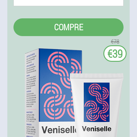
COMPRE
€78
€39